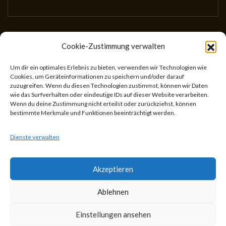
Cookie-Zustimmung verwalten
Gesellschaft für wissenschaftliches Schreiben
(GewissS)
Um dir ein optimales Erlebnis zu bieten, verwenden wir Technologien wie
Cookies, um Geräteinformationen zu speichern und/oder darauf
ZVR: 746433059
zuzugreifen. Wenn du diesen Technologien zustimmst, können wir Daten
Center for Teaching and Learning
wie das Surfverhalten oder eindeutige IDs auf dieser Website verarbeiten.
Wenn du deine Zustimmung nicht erteilst oder zurückziehst, können
Universitätsstr. 5
bestimmte Merkmale und Funktionen beeinträchtigt werden.
1010 Wien
Österreich
Dienste verwalten
Akzeptieren
Ablehnen
Theme Designed by
IndiThemes
|
Gesellschaft für
Einstellungen ansehen