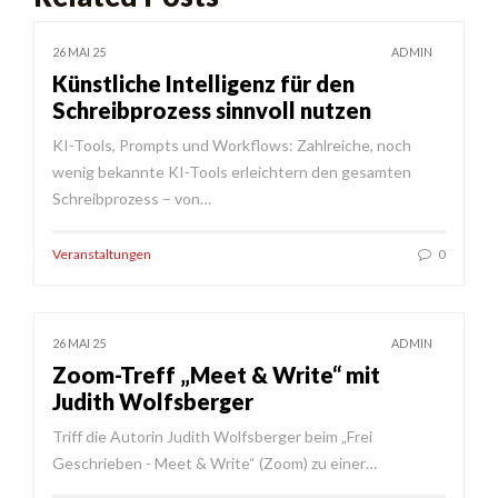
26 MAI 25
ADMIN
Künstliche Intelligenz für den
Schreibprozess sinnvoll nutzen
KI-Tools, Prompts und Workflows: Zahlreiche, noch
wenig bekannte KI-Tools erleichtern den gesamten
Schreibprozess – von…
Veranstaltungen
0
26 MAI 25
ADMIN
Zoom-Treff „Meet & Write“ mit
Judith Wolfsberger
Triff die Autorin Judith Wolfsberger beim „Frei
Geschrieben - Meet & Write“ (Zoom) zu einer…