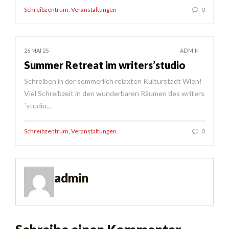
Schreibzentrum
,
Veranstaltungen
0
26 MAI 25
ADMIN
Summer Retreat im writers’studio
Schreiben in der sommerlich relaxten Kulturstadt Wien!
Viel Schreibzeit in den wunderbaren Räumen des writers
´studio…
Schreibzentrum
,
Veranstaltungen
0
admin