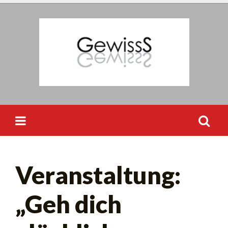
Skip
to
content
Suchen
Veranstaltung:
nach:
„Geh dich