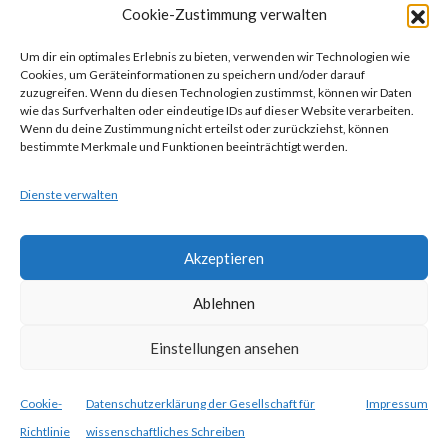
Cookie-Zustimmung verwalten
Gesellschaft für wissenschaftliches Schreiben
(GewissS)
Um dir ein optimales Erlebnis zu bieten, verwenden wir Technologien wie
Cookies, um Geräteinformationen zu speichern und/oder darauf
ZVR: 746433059
zuzugreifen. Wenn du diesen Technologien zustimmst, können wir Daten
Center for Teaching and Learning
wie das Surfverhalten oder eindeutige IDs auf dieser Website verarbeiten.
Wenn du deine Zustimmung nicht erteilst oder zurückziehst, können
Universitätsstr. 5
bestimmte Merkmale und Funktionen beeinträchtigt werden.
1010 Wien
Österreich
Dienste verwalten
Akzeptieren
Ablehnen
Theme Designed by
IndiThemes
|
Gesellschaft für
Einstellungen ansehen
wissenschaftliches Schreiben
Cookie-
Datenschutzerklärung der Gesellschaft für
Impressum
Richtlinie
wissenschaftliches Schreiben
Suchen