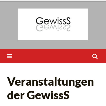
Skip
to
content
Suchen
Veranstaltungen
nach:
der GewissS