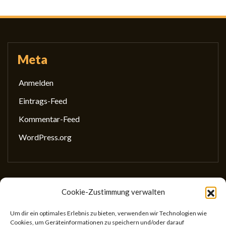
der
Beiträge
Meta
Anmelden
Eintrags-Feed
Kommentar-Feed
WordPress.org
Cookie-Zustimmung verwalten
Gesellschaft für wissenschaftliches Schreiben
(GewissS)
Um dir ein optimales Erlebnis zu bieten, verwenden wir Technologien wie
Cookies, um Geräteinformationen zu speichern und/oder darauf
ZVR: 746433059