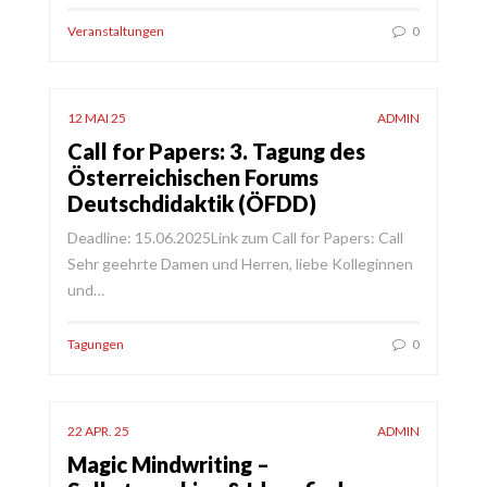
Veranstaltungen
0
12 MAI 25
ADMIN
Call for Papers: 3. Tagung des
Österreichischen Forums
Deutschdidaktik (ÖFDD)
Deadline: 15.06.2025Link zum Call for Papers: Call
Sehr geehrte Damen und Herren, liebe Kolleginnen
und…
Tagungen
0
22 APR. 25
ADMIN
Magic Mindwriting –