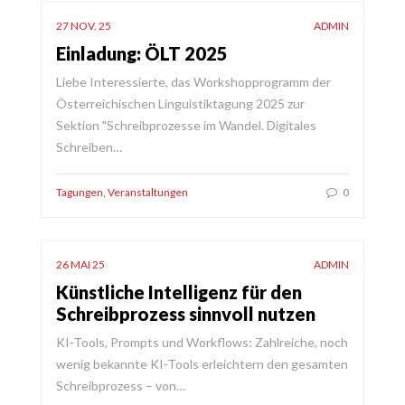
27 NOV. 25
ADMIN
Einladung: ÖLT 2025
Liebe Interessierte, das Workshopprogramm der
Österreichischen Linguistiktagung 2025 zur
Sektion "Schreibprozesse im Wandel. Digitales
Schreiben…
Tagungen
,
Veranstaltungen
0
26 MAI 25
ADMIN
Künstliche Intelligenz für den
Schreibprozess sinnvoll nutzen
KI-Tools, Prompts und Workflows: Zahlreiche, noch
wenig bekannte KI-Tools erleichtern den gesamten
Schreibprozess – von…