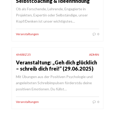
Selbstcoaching & Ideenfindung
Ob als Forschende, Lehrende, Engagierte in
Projekten, Expertin oder Selbständige, unser
Kopf/Denken ist unser wichtigstes…
Veranstaltungen
0
4 MÄRZ 25
ADMIN
Veranstaltung: „Geh dich glücklich
– schreib dich frei!“ (29.06.2025)
Mit Übungen aus der Positiven Psychologie und
angeleiteten Schreibimpulsen förderstdu deine
positiven Emotionen. Du füllst…
Veranstaltungen
0