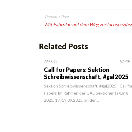
Beitragsnavigation
Mit Fahrplan auf dem Weg zur fachspezifis
Related Posts
7 APR. 25
ADMIN
Call for Papers: Sektion
Schreibwissenschaft, #gal2025
Sektion Schreibwissenschaft, #gal2025 - Call fo
Papers Im Rahmen der GAL-Sektionentagung
2025, 17.-19.09.2025, an der…