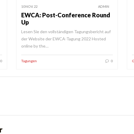
10 NOV. 22
ADMIN
EWCA: Post-Conference Round
Up
Lesen Sie den vollständigen Tagungsbericht auf
der Website der EWCA-Tagung 2022 Hosted
online by the…
0
Tagungen
0
G
r