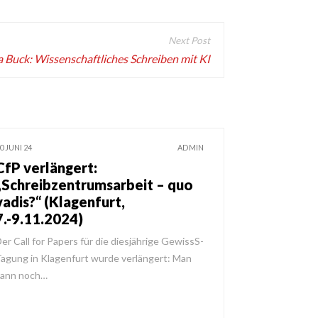
a Buck: Wissenschaftliches Schreiben mit KI
0 JUNI 24
ADMIN
CfP verlängert:
„Schreibzentrumsarbeit – quo
vadis?“ (Klagenfurt,
7.-9.11.2024)
er Call for Papers für die diesjährige GewissS-
agung in Klagenfurt wurde verlängert: Man
kann noch…