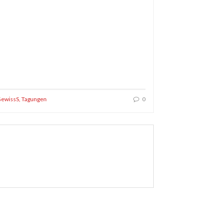
ewissS
,
Tagungen
0