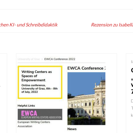
chen KI- und Schreibdidaktik
Rezension zu Isabell
1
r
D
T