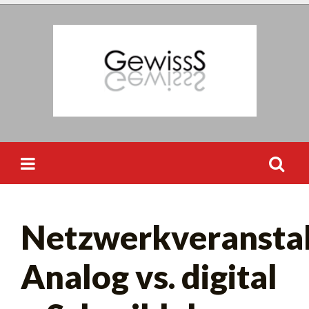
Skip
to
content
Suchen
Netzwerkveranstal
nach:
Analog vs. digital