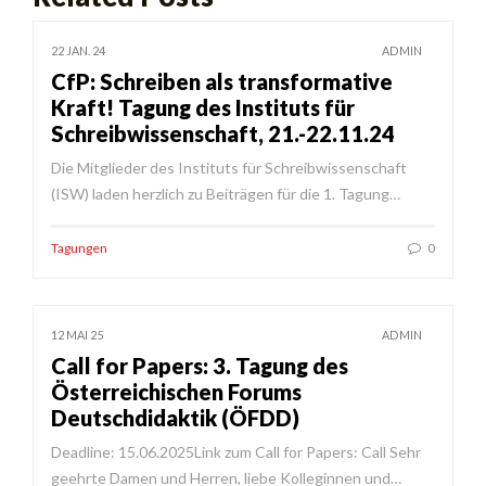
22 JAN. 24
ADMIN
CfP: Schreiben als transformative
Kraft! Tagung des Instituts für
Schreibwissenschaft, 21.-22.11.24
Die Mitglieder des Instituts für Schreibwissenschaft
(ISW) laden herzlich zu Beiträgen für die 1. Tagung…
Tagungen
0
12 MAI 25
ADMIN
Call for Papers: 3. Tagung des
Österreichischen Forums
Deutschdidaktik (ÖFDD)
Deadline: 15.06.2025Link zum Call for Papers: Call Sehr
geehrte Damen und Herren, liebe Kolleginnen und…