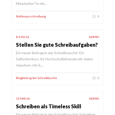
Mitarbeiter*in mit…
Stellenausschreibung
0
8 JUNI 26
ADMIN
Stellen Sie gute Schreibaufgaben?
Ein neuer Beitrag in der Schreibtasche! Ein
Selbstlernkurs für Hochschullehrende mit vielen
Impulsen, mit &…
Blogbeitrag der Schreibtasche
0
12 MAI 26
ADMIN
Schreiben als Timeless Skill
Ein neuer Beitrag in der Schreibtasche! Schreiben