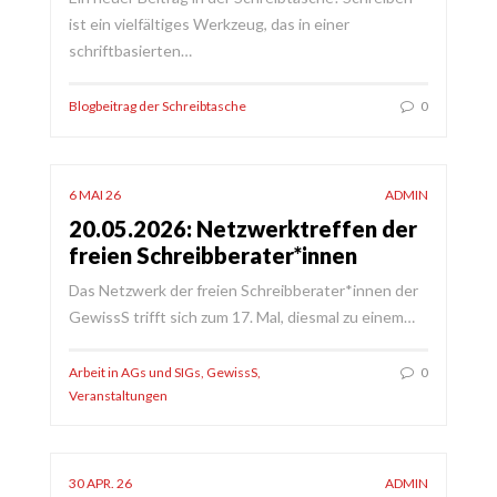
ist ein vielfältiges Werkzeug, das in einer
schriftbasierten…
Blogbeitrag der Schreibtasche
0
6 MAI 26
ADMIN
20.05.2026: Netzwerktreffen der
freien Schreibberater*innen
Das Netzwerk der freien Schreibberater*innen der
GewissS trifft sich zum 17. Mal, diesmal zu einem…
Arbeit in AGs und SIGs
,
GewissS
,
0
Veranstaltungen
30 APR. 26
ADMIN