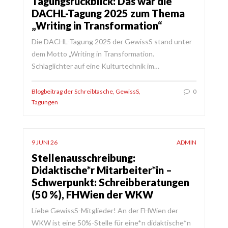
Tagungsrückblick: Das war die
DACHL-Tagung 2025 zum Thema
„Writing in Transformation“
Die DACHL-Tagung 2025 der GewissS stand unter
dem Motto „Writing in Transformation.
Schlaglichter auf eine Kulturtechnik im…
Blogbeitrag der Schreibtasche
,
GewissS
,
0
Tagungen
9 JUNI 26
ADMIN
Stellenausschreibung:
Didaktische*r Mitarbeiter*in –
Schwerpunkt: Schreibberatungen
(50 %), FHWien der WKW
Liebe GewissS-Mitglieder! An der FHWien der
WKW ist eine 50%-Stelle für eine*n didaktische*n