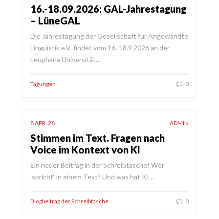
16.-18.09.2026: GAL-Jahrestagung
– LüneGAL
Die Jahrestagung der Gesellschaft für Angewandte
Linguistik e.V. findet vom 16.-18.9.2026 an der
Leuphana Universität…
Tagungen
0
8 APR. 26
ADMIN
Stimmen im Text. Fragen nach
Voice im Kontext von KI
Ein neuer Beitrag in der Schreibtasche! Wer
‚spricht‘ in einem Text? Und was hat KI…
Blogbeitrag der Schreibtasche
0