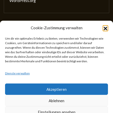
WordPress.org
Cookie-Zustimmung verwalten
Gesellschaft für wissenschaftliches Schreiben
(GewissS)
Um dir ein optimales Erlebnis zu bieten, verwenden wir Technologien wie
Cookies, um Geräteinformationen zu speichern und/oder darauf
ZVR: 746433059
zuzugreifen. Wenn du diesen Technologien zustimmst, können wir Daten
Center for Teaching and Learning
wie das Surfverhalten oder eindeutige IDs auf dieser Website verarbeiten.
Wenn du deine Zustimmung nicht erteilst oder zurückziehst, können
Universitätsstr. 5
bestimmte Merkmale und Funktionen beeinträchtigt werden.
1010 Wien
Österreich
Dienste verwalten
Akzeptieren
Ablehnen
Theme Designed by
IndiThemes
|
Gesellschaft für
Einstellungen ansehen