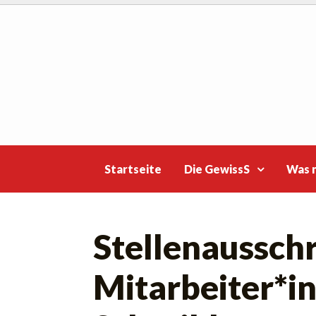
Skip
to
content
Startseite
Die GewissS
Was 
Stellenausschr
Mitarbeiter*i