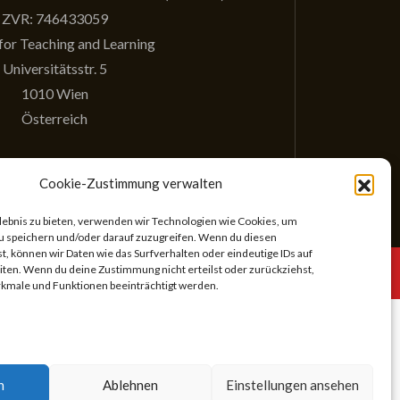
ZVR: 746433059
for Teaching and Learning
Universitätsstr. 5
1010 Wien
Österreich
Cookie-Zustimmung verwalten
rlebnis zu bieten, verwenden wir Technologien wie Cookies, um
u speichern und/oder darauf zuzugreifen. Wenn du diesen
, können wir Daten wie das Surfverhalten oder eindeutige IDs auf
chreiben
iten. Wenn du deine Zustimmung nicht erteilst oder zurückziehst,
male und Funktionen beeinträchtigt werden.
Suchen
nach:
n
Ablehnen
Einstellungen ansehen