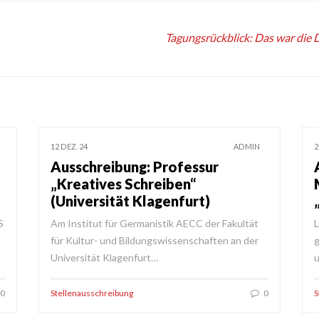
Tagungsrückblick: Das war die
12 DEZ. 24
ADMIN
2
Ausschreibung: Professur
„Kreatives Schreiben“
(Universität Klagenfurt)
S
Am Institut für Germanistik AECC der Fakultät
L
für Kultur- und Bildungswissenschaften an der
g
Universität Klagenfurt…
u
0
Stellenausschreibung
0
S