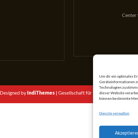
Center 
cht die GewissS?
Aktuelle Tagung
Um dir ein optimales E
Geräteinformationen z
Technologien zustimmst
Designed by
IndiThemes
|
Gesellschaft für wissenschaftliches S
dieser Website verarbe
können bestimmte Merk
Dienste verwalten
Akzeptiere