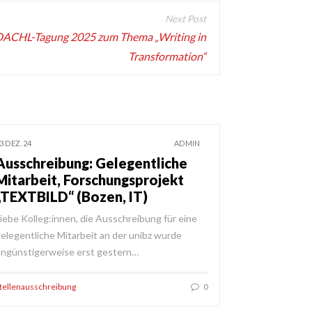
 DACHL-Tagung 2025 zum Thema „Writing in
Transformation“
3 DEZ. 24
ADMIN
Ausschreibung: Gelegentliche
Mitarbeit, Forschungsprojekt
„TEXTBILD“ (Bozen, IT)
iebe Kolleg:innen, die Ausschreibung für eine
elegentliche Mitarbeit an der unibz wurde
ngünstigerweise erst gestern…
tellenausschreibung
0