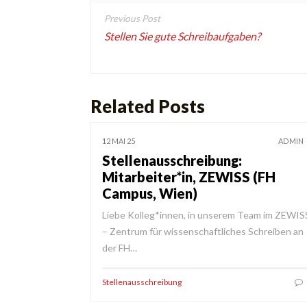
Beitragsnavigation
Stellen Sie gute Schreibaufgaben?
Related Posts
12 MAI 25
ADMIN
Stellenausschreibung:
Mitarbeiter*in, ZEWISS (FH
Campus, Wien)
Liebe Kolleg*innen, in unserem Team im ZEWIS
– Zentrum für wissenschaftliches Schreiben an
der FH…
Stellenausschreibung