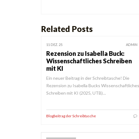
Related Posts
11 DEZ. 25
ADMIN
Rezension zu Isabella Buck:
Wissenschaftliches Schreiben
mit KI
Ein neuer Beitrag in der Schreibtasche! Die
Rezension zu Isabella Bucks Wissenschaftliche
Schreiben mit KI (2025, UTB)…
Blogbeitrag der Schreibtasche