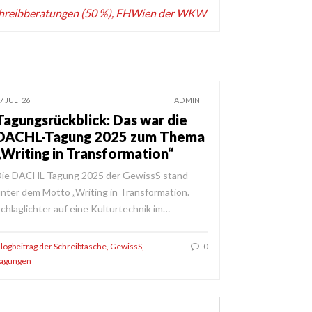
hreibberatungen (50 %), FHWien der WKW
7 JULI 26
ADMIN
Tagungsrückblick: Das war die
DACHL-Tagung 2025 zum Thema
„Writing in Transformation“
Die DACHL-Tagung 2025 der GewissS stand
nter dem Motto „Writing in Transformation.
chlaglichter auf eine Kulturtechnik im…
logbeitrag der Schreibtasche
,
GewissS
,
0
agungen