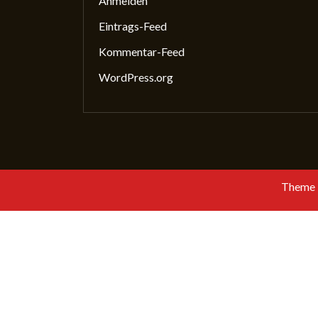
Anmelden
Eintrags-Feed
Kommentar-Feed
WordPress.org
Startseite
Die GewissS
Was ma
Theme 
Mitglied werden
Kontakt