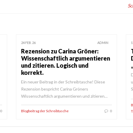
Sc
24 FEB. 26
ADMIN
1
Rezension zu Carina Gröner:
Wissenschaftlich argumentieren
und zitieren. Logisch und
korrekt.
s
Ein neuer Beitrag in der Schreibtasche! Diese
u
Rezension bespricht Carina Gröners
S
Wissenschaftlich argumentieren und zitieren…
B
0
Blogbeitrag der Schreibtasche
0
T