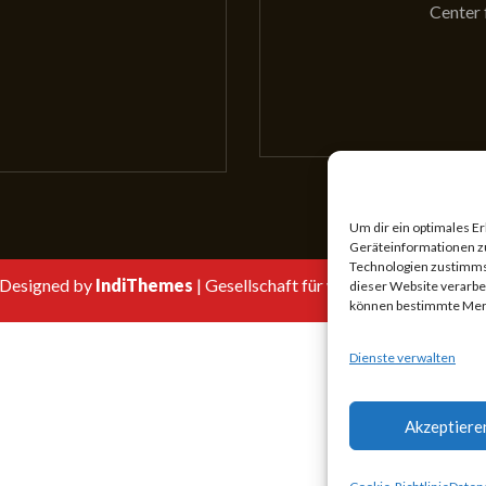
Center 
cht die GewissS?
Aktuelle Tagung
Um dir ein optimales E
Geräteinformationen z
Technologien zustimmst
Designed by
IndiThemes
|
Gesellschaft für wissenschaftliches S
dieser Website verarbe
können bestimmte Merk
Dienste verwalten
Akzeptiere