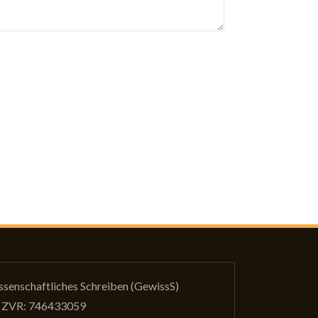
issenschaftliches Schreiben (GewissS)
ZVR: 746433059