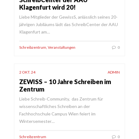
Klagenfurt wird 20!
Liebe Mitglieder der GewissS, anlässlich seines 20-
jährigen Jubiläums lädt das SchreibCenter der AAU
Klagenfurt am…
Schreibzentrum
,
Veranstaltungen
0
2 OKT. 24
ADMIN
ZEWISS – 10 Jahre Schreiben im
Zentrum
Liebe Schreib-Community, das Zentrum für
wissenschaftliches Schreiben an der
Fachhochschule Campus Wien feiert im
Wintersemester…
Schreibzentrum
0