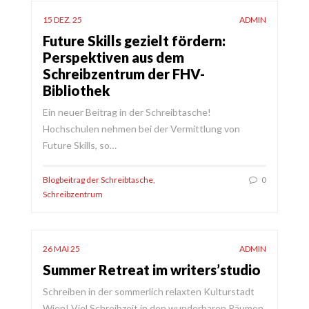
15 DEZ. 25
ADMIN
Future Skills gezielt fördern:
Perspektiven aus dem
Schreibzentrum der FHV-
Bibliothek
Ein neuer Beitrag in der Schreibtasche!
Hochschulen nehmen bei der Vermittlung von
Future Skills, so…
Blogbeitrag der Schreibtasche
,
0
Schreibzentrum
26 MAI 25
ADMIN
Summer Retreat im writers’studio
Schreiben in der sommerlich relaxten Kulturstadt
Wien! Viel Schreibzeit in den wunderbaren Räumen