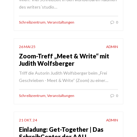
des writers´studio…
Schreibzentrum
,
Veranstaltungen
0
26 MAI 25
ADMIN
Zoom-Treff „Meet & Write“ mit
Judith Wolfsberger
Triff die Autorin Judith Wolfsberger beim „Frei
Geschrieben - Meet & Write“ (Zoom) zu einer…
Schreibzentrum
,
Veranstaltungen
0
21 OKT. 24
ADMIN
Einladung: Get-Together | Das
SchreibCenter der AAU