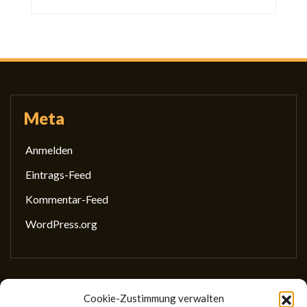
Meta
Anmelden
Eintrags-Feed
Kommentar-Feed
WordPress.org
Cookie-Zustimmung verwalten
Gesellschaft für wissenschaftliches Schreiben