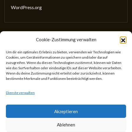
WordPress.org
Cookie-Zustimmung verwalten
Gesellschaft für wissenschaftliches Schreiben
(GewissS)
Um dir ein optimales Erlebnis zu bieten, verwenden wir Technologien wie
Cookies, um Geräteinformationen zu speichern und/oder darauf
ZVR: 746433059
zuzugreifen. Wenn du diesen Technologien zustimmst, können wir Daten
Center for Teaching and Learning
wie das Surfverhalten oder eindeutige IDs auf dieser Website verarbeiten.
Wenn du deine Zustimmung nicht erteilst oder zurückziehst, können
Universitätsstr. 5
bestimmte Merkmale und Funktionen beeinträchtigt werden.
1010 Wien
Österreich
Dienste verwalten
Akzeptieren
Ablehnen