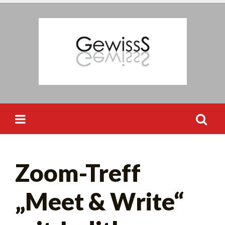
Skip
to
content
Suchen
Zoom-Treff
nach:
„Meet & Write“