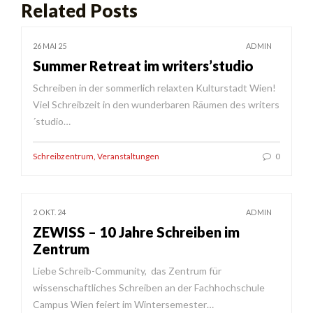
Related Posts
26 MAI 25
ADMIN
Summer Retreat im writers’studio
Schreiben in der sommerlich relaxten Kulturstadt Wien!
Viel Schreibzeit in den wunderbaren Räumen des writers
´studio…
Schreibzentrum
,
Veranstaltungen
0
2 OKT. 24
ADMIN
ZEWISS – 10 Jahre Schreiben im
Zentrum
Liebe Schreib-Community, das Zentrum für
wissenschaftliches Schreiben an der Fachhochschule
Campus Wien feiert im Wintersemester…