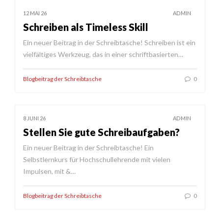
12 MAI 26
ADMIN
Schreiben als Timeless Skill
Ein neuer Beitrag in der Schreibtasche! Schreiben ist ein
vielfältiges Werkzeug, das in einer schriftbasierten…
Blogbeitrag der Schreibtasche
0
8 JUNI 26
ADMIN
Stellen Sie gute Schreibaufgaben?
Ein neuer Beitrag in der Schreibtasche! Ein
Selbstlernkurs für Hochschullehrende mit vielen
Impulsen, mit &…
Blogbeitrag der Schreibtasche
0