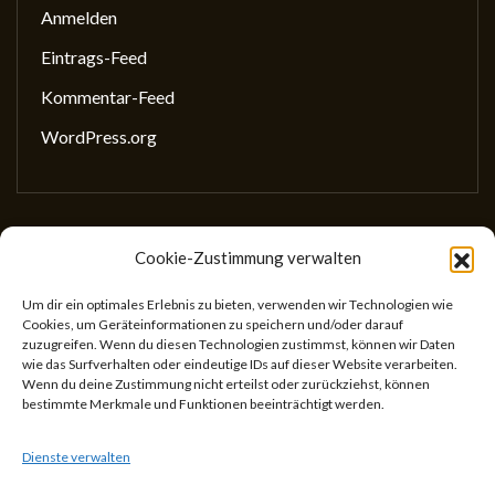
Anmelden
Eintrags-Feed
Kommentar-Feed
WordPress.org
Cookie-Zustimmung verwalten
Gesellschaft für wissenschaftliches Schreiben
(GewissS)
Um dir ein optimales Erlebnis zu bieten, verwenden wir Technologien wie
Cookies, um Geräteinformationen zu speichern und/oder darauf
ZVR: 746433059
zuzugreifen. Wenn du diesen Technologien zustimmst, können wir Daten
Center for Teaching and Learning
wie das Surfverhalten oder eindeutige IDs auf dieser Website verarbeiten.
Wenn du deine Zustimmung nicht erteilst oder zurückziehst, können
Universitätsstr. 5
bestimmte Merkmale und Funktionen beeinträchtigt werden.
1010 Wien
Österreich
Dienste verwalten