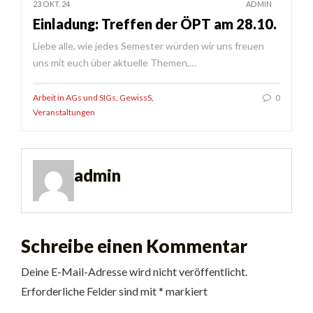
23 OKT. 24
ADMIN
Einladung: Treffen der ÖPT am 28.10.
Liebe alle, wie jedes Semester würden wir uns freuen
uns mit euch über aktuelle Themen,…
Arbeit in AGs und SIGs
,
GewissS
,
0
Veranstaltungen
admin
Schreibe einen Kommentar
Deine E-Mail-Adresse wird nicht veröffentlicht.
Erforderliche Felder sind mit
*
markiert