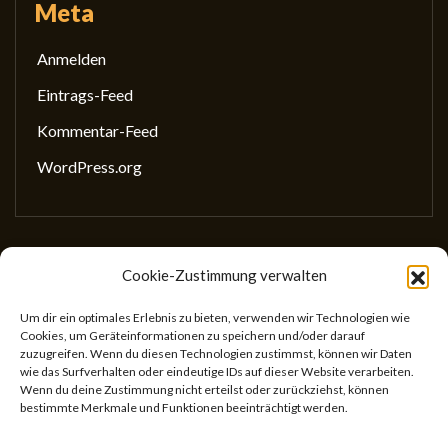
Meta
Anmelden
Eintrags-Feed
Kommentar-Feed
WordPress.org
Cookie-Zustimmung verwalten
Gesellschaft für wissenschaftliches Schreiben
(GewissS)
Um dir ein optimales Erlebnis zu bieten, verwenden wir Technologien wie
Cookies, um Geräteinformationen zu speichern und/oder darauf
ZVR: 746433059
zuzugreifen. Wenn du diesen Technologien zustimmst, können wir Daten
Center for Teaching and Learning
wie das Surfverhalten oder eindeutige IDs auf dieser Website verarbeiten.
Wenn du deine Zustimmung nicht erteilst oder zurückziehst, können
Universitätsstr. 5
bestimmte Merkmale und Funktionen beeinträchtigt werden.
1010 Wien