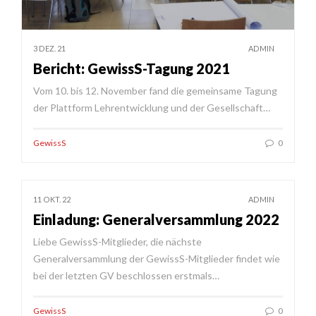
3 DEZ. 21
ADMIN
Bericht: GewissS-Tagung 2021
Vom 10. bis 12. November fand die gemeinsame Tagung
der Plattform Lehrentwicklung und der Gesellschaft…
GewissS
0
11 OKT. 22
ADMIN
Einladung: Generalversammlung 2022
Liebe GewissS-Mitglieder, die nächste
Generalversammlung der GewissS-Mitglieder findet wie
bei der letzten GV beschlossen erstmals…
GewissS
0