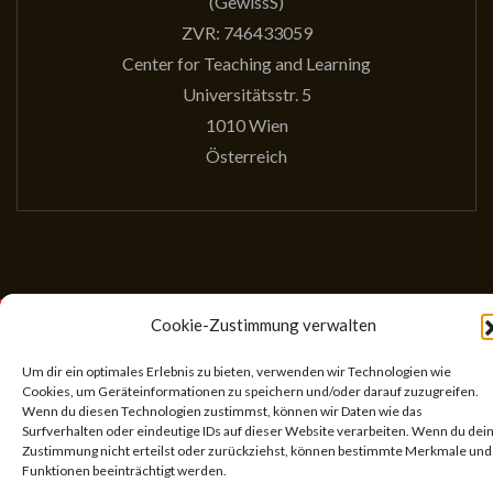
(GewissS)
ZVR: 746433059
Center for Teaching and Learning
Universitätsstr. 5
1010 Wien
Österreich
Cookie-Zustimmung verwalten
Theme Designed by
IndiThemes
|
Gesellschaft für
wissenschaftliches Schreiben
Um dir ein optimales Erlebnis zu bieten, verwenden wir Technologien wie
Cookies, um Geräteinformationen zu speichern und/oder darauf zuzugreifen.
Wenn du diesen Technologien zustimmst, können wir Daten wie das
Suchen
Surfverhalten oder eindeutige IDs auf dieser Website verarbeiten. Wenn du dei
Zustimmung nicht erteilst oder zurückziehst, können bestimmte Merkmale und
nach:
Funktionen beeinträchtigt werden.