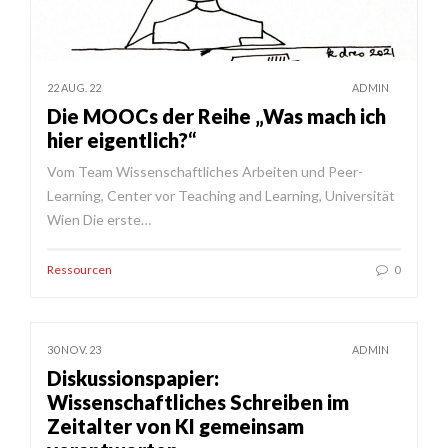
22 AUG. 22
ADMIN
Die MOOCs der Reihe „Was mach ich
hier eigentlich?“
Vom Team Wissenschaftliches Arbeiten und Peer-
Learning, Center vor Teaching and Learning, Universität
Wien Die erste…
Ressourcen
0
30 NOV. 23
ADMIN
Diskussionspapier:
Wissenschaftliches Schreiben im
Zeitalter von KI gemeinsam