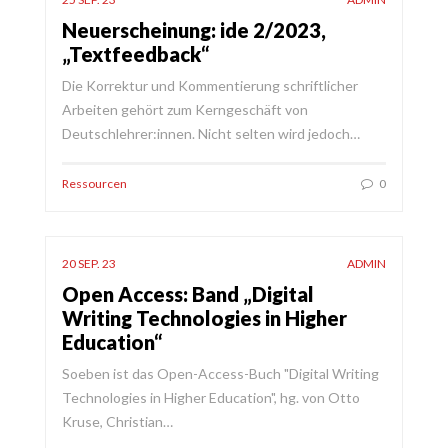
Neuerscheinung: ide 2/2023,
„Textfeedback“
Die Korrektur und Kommentierung schriftlicher
Arbeiten gehört zum Kerngeschäft von
Deutschlehrer:innen. Nicht selten wird jedoch…
Ressourcen
0
20 SEP. 23
ADMIN
Open Access: Band „Digital
Writing Technologies in Higher
Education“
Soeben ist das Open-Access-Buch "Digital Writing
Technologies in Higher Education", hg. von Otto
Kruse, Christian…