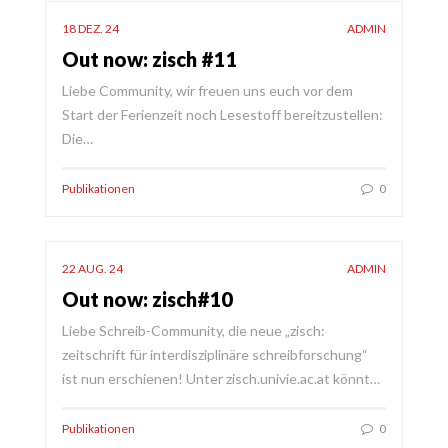
18 DEZ. 24
ADMIN
Out now: zisch #11
Liebe Community, wir freuen uns euch vor dem
Start der Ferienzeit noch Lesestoff bereitzustellen:
Die…
Publikationen
0
22 AUG. 24
ADMIN
Out now: zisch#10
Liebe Schreib-Community, die neue „zisch:
zeitschrift für interdisziplinäre schreibforschung“
ist nun erschienen! Unter zisch.univie.ac.at könnt…
Publikationen
0