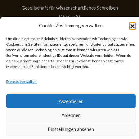
Gesellschaft für wissenschaftliches Schreiben
(GewissS)
ZVR: 746433059
Cookie-Zustimmung verwalten
Center for Teaching and Learning
Um dir ein optimales Erlebnis zu bieten, verwenden wir Technologien wie
Universitätsstr. 5
Cookies, um Geräteinformationen zu speichern und/oder darauf zuzugreifen.
Wenn du diesen Technologien zustimmst, können wir Daten wie das
1010 Wien
Surfverhalten oder eindeutige IDs auf dieser Website verarbeiten. Wenn du
Österreich
deine Zustimmung nicht erteilst oder zurückziehst, können bestimmte
Merkmale und Funktionen beeinträchtigt werden.
Dienste verwalten
Akzeptieren
Theme Designed by
IndiThemes
|
Gesellschaft für
Ablehnen
wissenschaftliches Schreiben
Einstellungen ansehen
Suchen