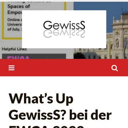
Skip
to
content
Suchen
What’s Up
nach:
GewissS? bei der