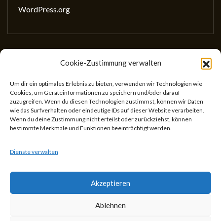
WordPress.org
Cookie-Zustimmung verwalten
Gesellschaft für wissenschaftliches Schreiben
(GewissS)
Um dir ein optimales Erlebnis zu bieten, verwenden wir Technologien wie
Cookies, um Geräteinformationen zu speichern und/oder darauf
ZVR: 746433059
zuzugreifen. Wenn du diesen Technologien zustimmst, können wir Daten
Center for Teaching and Learning
wie das Surfverhalten oder eindeutige IDs auf dieser Website verarbeiten.
Wenn du deine Zustimmung nicht erteilst oder zurückziehst, können
Universitätsstr. 5
bestimmte Merkmale und Funktionen beeinträchtigt werden.
1010 Wien
Österreich
Dienste verwalten
Akzeptieren
Ablehnen