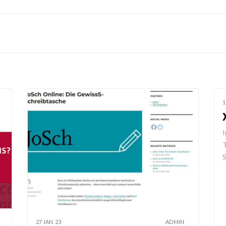
1
I
T
S
27 JAN. 23
ADMIN