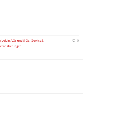
rbeit in AGs und SIGs
,
GewissS
,
0
eranstaltungen