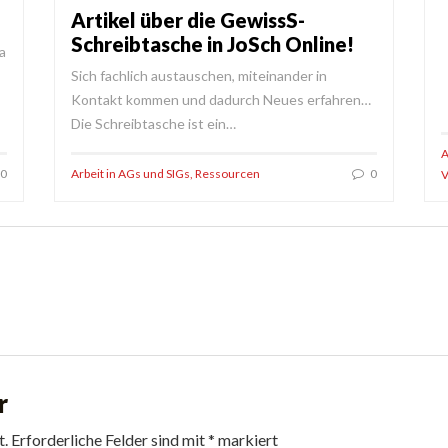
Artikel über die GewissS-
Schreibtasche in JoSch Online!
a
Sich fachlich austauschen, miteinander in
Kontakt kommen und dadurch Neues erfahren…
Die Schreibtasche ist ein…
A
0
Arbeit in AGs und SIGs
,
Ressourcen
0
V
r
t.
Erforderliche Felder sind mit
*
markiert