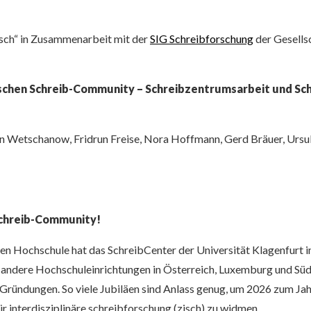
isch“ in Zusammenarbeit mit der
SIG Schreibforschung
der Gesells
hischen Schreib-Community – Schreibzentrumsarbeit und Sch
in Wetschanow, Fridrun Freise, Nora Hoffmann, Gerd Bräuer, Ursu
 Schreib-Community!
hen Hochschule hat das SchreibCenter der Universität Klagenfurt 
e andere Hochschuleinrichtungen in Österreich, Luxemburg und Südt
n Gründungen. So viele Jubiläen sind Anlass genug, um 2026 zum J
ür interdisziplinäre schreibforschung (zisch) zu widmen.