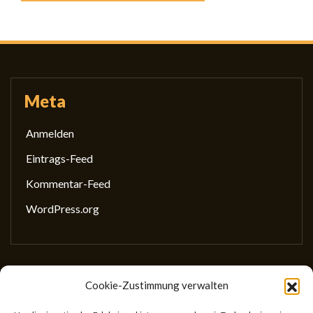
Meta
Anmelden
Eintrags-Feed
Kommentar-Feed
WordPress.org
Cookie-Zustimmung verwalten
Gesellschaft für wissenschaftliches Schreiben
(GewissS)