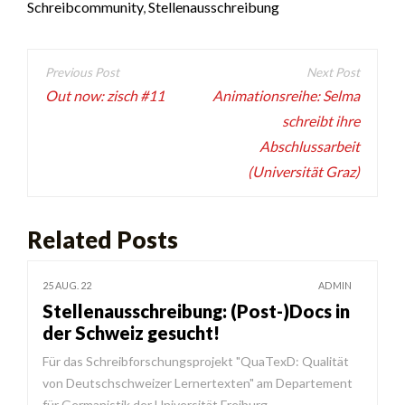
Schreibcommunity
,
Stellenausschreibung
Beitragsnavigation
Out now: zisch #11
Animationsreihe: Selma
schreibt ihre
Abschlussarbeit
(Universität Graz)
Related Posts
25 AUG. 22
ADMIN
Stellenausschreibung: (Post-)Docs in
der Schweiz gesucht!
Für das Schreibforschungsprojekt "QuaTexD: Qualität
von Deutschschweizer Lernertexten" am Departement
für Germanistik der Universität Freiburg…