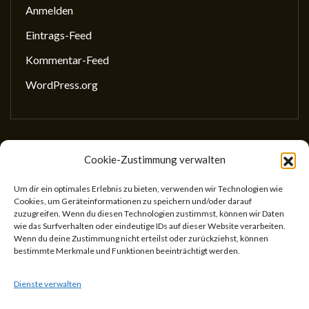
Anmelden
Eintrags-Feed
Kommentar-Feed
WordPress.org
Cookie-Zustimmung verwalten
Gesellschaft für wissenschaftliches Schreiben
(GewissS)
Um dir ein optimales Erlebnis zu bieten, verwenden wir Technologien wie
Cookies, um Geräteinformationen zu speichern und/oder darauf
ZVR: 746433059
zuzugreifen. Wenn du diesen Technologien zustimmst, können wir Daten
Center for Teaching and Learning
wie das Surfverhalten oder eindeutige IDs auf dieser Website verarbeiten.
Wenn du deine Zustimmung nicht erteilst oder zurückziehst, können
Universitätsstr. 5
bestimmte Merkmale und Funktionen beeinträchtigt werden.
1010 Wien
Österreich
Dienste verwalten