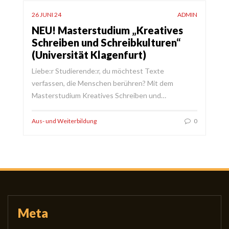
26 JUNI 24
ADMIN
NEU! Masterstudium „Kreatives
Schreiben und Schreibkulturen“
(Universität Klagenfurt)
Liebe:r Studierende:r, du möchtest Texte
verfassen, die Menschen berühren? Mit dem
Masterstudium Kreatives Schreiben und…
Aus- und Weiterbildung
0
Meta