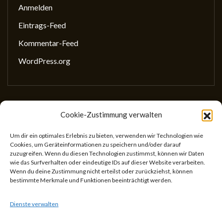
Anmelden
Eintrags-Feed
Kommentar-Feed
WordPress.org
Cookie-Zustimmung verwalten
Gesellschaft für wissenschaftliches Schreiben
(GewissS)
Um dir ein optimales Erlebnis zu bieten, verwenden wir Technologien wie
Cookies, um Geräteinformationen zu speichern und/oder darauf
ZVR: 746433059
zuzugreifen. Wenn du diesen Technologien zustimmst, können wir Daten
Center for Teaching and Learning
wie das Surfverhalten oder eindeutige IDs auf dieser Website verarbeiten.
Wenn du deine Zustimmung nicht erteilst oder zurückziehst, können
Universitätsstr. 5
bestimmte Merkmale und Funktionen beeinträchtigt werden.
1010 Wien
Österreich
Dienste verwalten