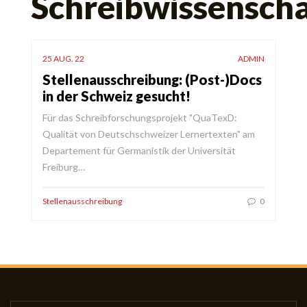
Schreibwissenscha
25 AUG. 22
ADMIN
Stellenausschreibung: (Post-)Docs
in der Schweiz gesucht!
Für das Schreibforschungsprojekt "QuaTexD:
Qualität von Deutschschweizer Lernertexten" am
Departement für Germanistik der Universität
Freiburg…
Stellenausschreibung
0