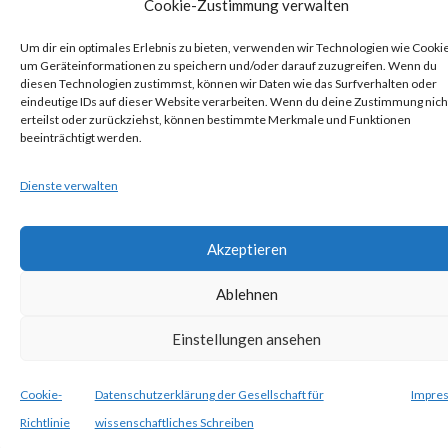
Cookie-Zustimmung verwalten
Österreich
Um dir ein optimales Erlebnis zu bieten, verwenden wir Technologien wie Cooki
um Geräteinformationen zu speichern und/oder darauf zuzugreifen. Wenn du
diesen Technologien zustimmst, können wir Daten wie das Surfverhalten oder
eindeutige IDs auf dieser Website verarbeiten. Wenn du deine Zustimmung nich
erteilst oder zurückziehst, können bestimmte Merkmale und Funktionen
beeinträchtigt werden.
Theme Designed by
IndiThemes
|
Gesellschaft für
Dienste verwalten
wissenschaftliches Schreiben
Akzeptieren
Suchen
Ablehnen
nach:
Einstellungen ansehen
Cookie-
Datenschutzerklärung der Gesellschaft für
Impre
Richtlinie
wissenschaftliches Schreiben