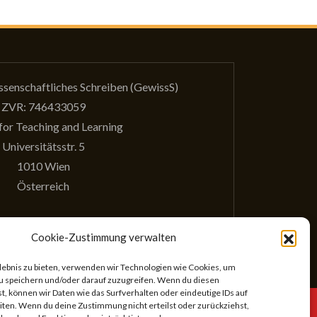
issenschaftliches Schreiben (GewissS)
ZVR: 746433059
for Teaching and Learning
Universitätsstr. 5
1010 Wien
Österreich
Cookie-Zustimmung verwalten
rlebnis zu bieten, verwenden wir Technologien wie Cookies, um
u speichern und/oder darauf zuzugreifen. Wenn du diesen
, können wir Daten wie das Surfverhalten oder eindeutige IDs auf
chreiben
iten. Wenn du deine Zustimmung nicht erteilst oder zurückziehst,