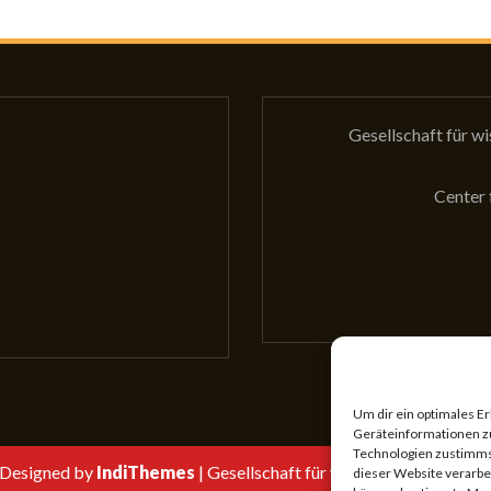
Gesellschaft für w
Center 
cht die GewissS?
Aktuelle Tagung
Um dir ein optimales E
Geräteinformationen z
Technologien zustimmst
Designed by
IndiThemes
|
Gesellschaft für wissenschaftliches S
dieser Website verarbe