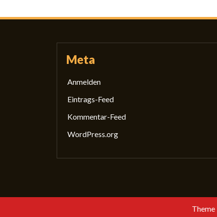
Meta
Anmelden
Eintrags-Feed
Kommentar-Feed
WordPress.org
Startseite
Die GewissS
Was ma
Theme 
Mitglied werden
Kontakt