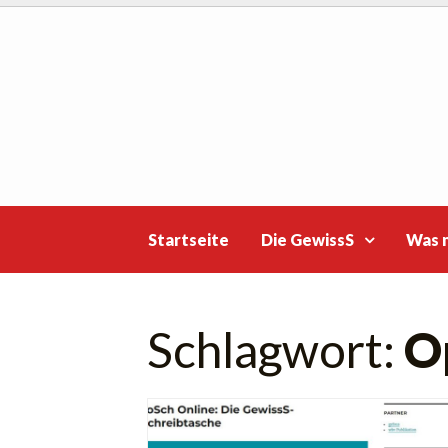
Skip
to
content
Startseite
Die GewissS
Was 
Schlagwort:
O