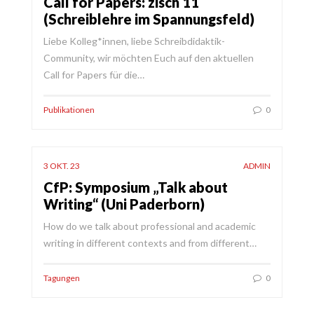
Call for Papers: zisch 11
(Schreiblehre im Spannungsfeld)
Liebe Kolleg*innen, liebe Schreibdidaktik-
Community, wir möchten Euch auf den aktuellen
Call for Papers für die…
Publikationen
0
3 OKT. 23
ADMIN
CfP: Symposium „Talk about
Writing“ (Uni Paderborn)
How do we talk about professional and academic
writing in different contexts and from different…
Tagungen
0