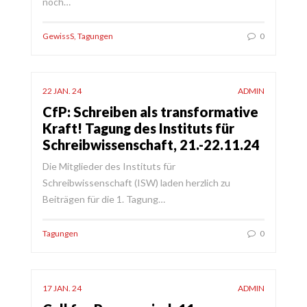
noch…
GewissS
,
Tagungen
0
22 JAN. 24
ADMIN
CfP: Schreiben als transformative
Kraft! Tagung des Instituts für
Schreibwissenschaft, 21.-22.11.24
Die Mitglieder des Instituts für
Schreibwissenschaft (ISW) laden herzlich zu
Beiträgen für die 1. Tagung…
Tagungen
0
17 JAN. 24
ADMIN