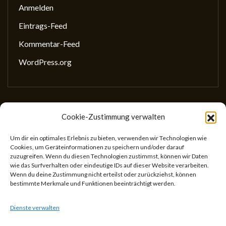
Anmelden
Eintrags-Feed
Kommentar-Feed
WordPress.org
Cookie-Zustimmung verwalten
Gesellschaft für wissenschaftliches Schreiben
(GewissS)
Um dir ein optimales Erlebnis zu bieten, verwenden wir Technologien wie
Cookies, um Geräteinformationen zu speichern und/oder darauf
ZVR: 746433059
zuzugreifen. Wenn du diesen Technologien zustimmst, können wir Daten
Center for Teaching and Learning
wie das Surfverhalten oder eindeutige IDs auf dieser Website verarbeiten.
Wenn du deine Zustimmung nicht erteilst oder zurückziehst, können
Universitätsstr. 5
bestimmte Merkmale und Funktionen beeinträchtigt werden.
1010 Wien
Österreich
Dienste verwalten