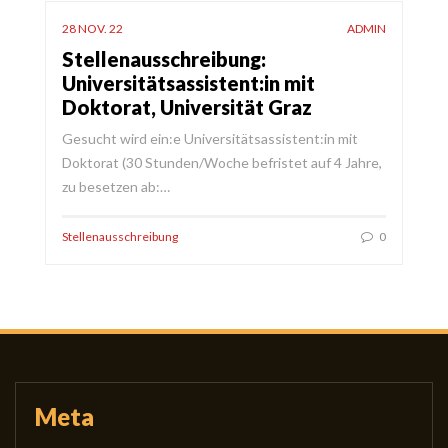
28 NOV. 22
ADMIN
Stellenausschreibung:
Universitätsassistent:in mit
Doktorat, Universität Graz
Gesucht wird ein:e Universitätsassistent:in mit
Doktorat (30 Stunden/Woche befristet auf 4 Jahre,
zu besetzen ab:…
Stellenausschreibung
0
Meta