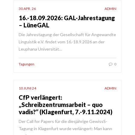
30 APR. 26
ADMIN
16.-18.09.2026: GAL-Jahrestagung
– LüneGAL
Die Jahrestagung der Gesellschaft für Angewandte
Linguistik e.V. findet vom 16.-18.9.2026 an der
Leuphana Universität…
Tagungen
0
10 JUNI 24
ADMIN
CfP verlängert:
„Schreibzentrumsarbeit – quo
vadis?“ (Klagenfurt, 7.-9.11.2024)
Der Call for Papers für die diesjährige GewissS-
Tagung in Klagenfurt wurde verlängert: Man kann