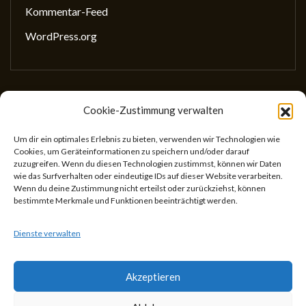
Kommentar-Feed
WordPress.org
Cookie-Zustimmung verwalten
Gesellschaft für wissenschaftliches Schreiben
(GewissS)
Um dir ein optimales Erlebnis zu bieten, verwenden wir Technologien wie
Cookies, um Geräteinformationen zu speichern und/oder darauf
ZVR: 746433059
zuzugreifen. Wenn du diesen Technologien zustimmst, können wir Daten
Center for Teaching and Learning
wie das Surfverhalten oder eindeutige IDs auf dieser Website verarbeiten.
Wenn du deine Zustimmung nicht erteilst oder zurückziehst, können
Universitätsstr. 5
bestimmte Merkmale und Funktionen beeinträchtigt werden.
1010 Wien
Österreich
Dienste verwalten
Akzeptieren